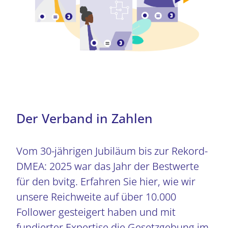
Mehr zu Erfolge und Ausblick
Sie hier mehr.
stabileres und effizienteres
Gesundheitssystem stellt.
Mehr zu KI & Digital Health
Mehr zu TI-Standardisierung und -
Stabilität
Der Verband in Zahlen
Vom 30-jährigen Jubiläum bis zur Rekord-
DMEA: 2025 war das Jahr der Bestwerte
für den bvitg. Erfahren Sie hier, wie wir
unsere Reichweite auf über 10.000
Follower gesteigert haben und mit
fundierter Expertise die Gesetzgebung im