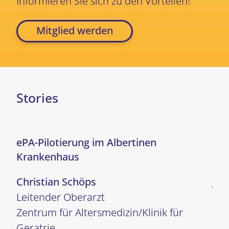
Informieren Sie sich zu den Vorteilen!
Mitglied werden
Stories
ePA-Pilotierung im Albertinen
Fla
Krankenhaus
im 
Christian Schöps
Joh
Leitender Oberarzt
Zuk
Zentrum für Altersmedizin/Klinik für
Geratrie